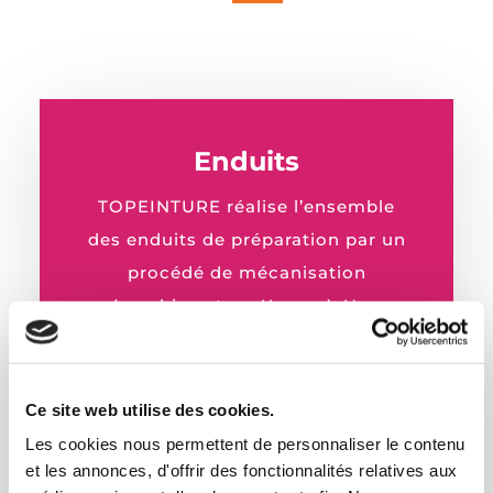
Enduits
TOPEINTURE réalise l’ensemble
des enduits de préparation par un
procédé de mécanisation
(machines type Kosner). Une
attention particulière est portée
sur la parfaite réalisation des
enduits afin d’obtenir une qualité
Ce site web utilise des cookies.
de finition optimale.
Les cookies nous permettent de personnaliser le contenu
et les annonces, d'offrir des fonctionnalités relatives aux