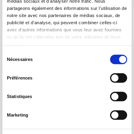
médias sociaux et d'analyser notre trafic. Nous
Découvrir
partageons également des informations sur l'utilisation de
notre site avec nos partenaires de médias sociaux, de
publicité et d'analyse, qui peuvent combiner celles-ci
avec d'autres informations que vous leur avez fournies
ou qu'ils ont collectées lors de votre utilisation de leurs
services.
Peinture plafonds et
Sélection
murs
Nécessaires
du
consentement
TOPEINTURE s’est organisée dans
Préférences
un processus de travaux de
peinture par l’utilisation d’outils
Statistiques
mécaniques (machines Airless
Type Mac V Graco et rouleaux
Marketing
autoalimentés). Cette technique
permet d’allier qualité de finition