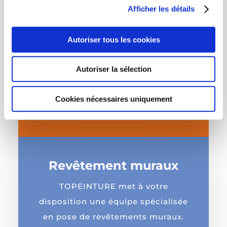
et respect des délais de
Afficher les détails
réalisation. L’ensemble des
produits utilisés sont acryliques
Autoriser tous les cookies
de normes NF, Ecolabel, Tüv, sans
COV… afin de respecter au mieux
Autoriser la sélection
l’environnement.
Cookies nécessaires uniquement
Découvrir
Revêtement muraux
TOPEINTURE met à votre
disposition une équipe spécialisée
en pose de revêtements muraux.